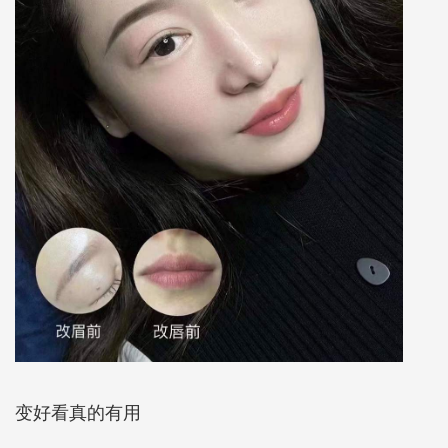
变好看真的有用